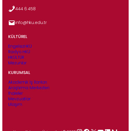
444 6 458
info@hku.edu.tr
KÜLTÜREL
EngelsizHKÜ
Radyo HKÜ
HKÜLTÜR
Mezunlar
KURUMSAL
Akademik İş İlanları
Araştırma Merkezleri
İhaleler
Mevzuatlar
Ulaşım