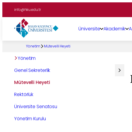
İçeriğe
info@hku.edu.tr
geç
Üniversite
Akademik
A
Yönetim
Mütevelli Heyeti
Yönetim
Genel Sekreterlik
Mütevelli Heyeti
Rektörlük
Üniversite Senatosu
Yönetim Kurulu