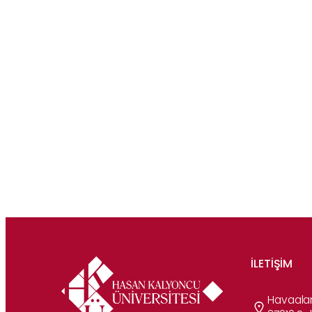
İLETIŞIM
Havaalan