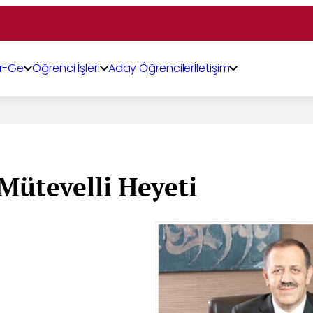
r-Ge
Öğrenci İşleri
Aday Öğrenciler
İletişim
Mütevelli Heyeti