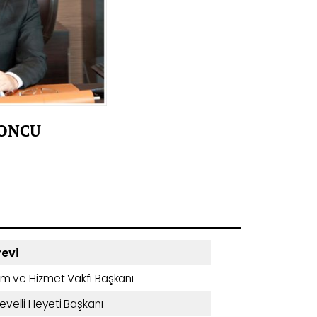
YONCU
evi
tim ve Hizmet Vakfı Başkanı
evelli Heyeti Başkanı