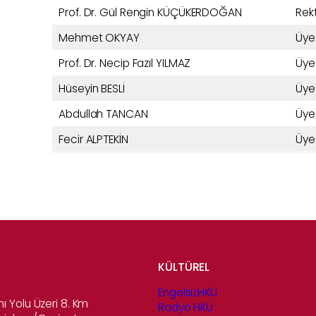
Prof. Dr. Gül Rengin KÜÇÜKERDOĞAN
Rek
Mehmet OKYAY
Üye
Prof. Dr. Necip Fazıl YILMAZ
Üye
Hüseyin BESLİ
Üye
Abdullah TANCAN
Üye
Fecir ALPTEKİN
Üye
KÜLTÜREL
EngelsizHKÜ
ı Yolu Üzeri 8. Km
Radyo HKÜ