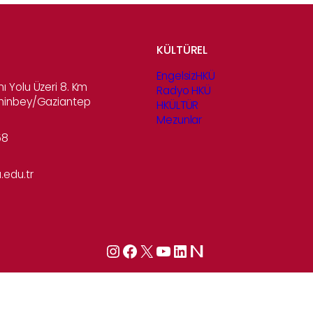
KÜLTÜREL
EngelsizHKÜ
ı Yolu Üzeri 8. Km
Radyo HKÜ
ahinbey/Gaziantep
HKÜLTÜR
Mezunlar
58
.edu.tr
Instagram
Facebook
X
YouTube
LinkedIn