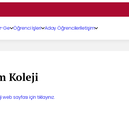
r-Ge
Öğrenci İşleri
Aday Öğrenciler
İletişim
m Koleji
 web sayfası için tıklayınız.