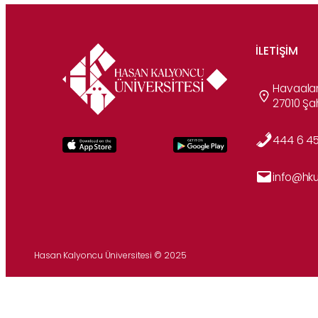
İLETIŞIM
Havaalan
27010 Ş
444 6 4
info@hku
Hasan Kalyoncu Üniversitesi © 2025