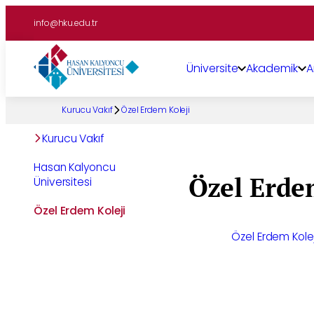
İçeriğe
info@hku.edu.tr
geç
Üniversite
Akademik
A
Kurucu Vakıf
Özel Erdem Koleji
Kurucu Vakıf
Hasan Kalyoncu
Özel Erde
Üniversitesi
Özel Erdem Koleji
Özel Erdem Koleji