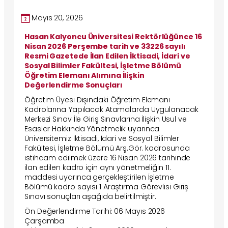
Mayıs 20, 2026
Hasan Kalyoncu Üniversitesi Rektörlüğünce 16
Nisan 2026 Perşembe tarih ve 33226 sayılı
Resmi Gazetede İlan Edilen İktisadi, İdari ve
Sosyal Bilimler Fakültesi, İşletme Bölümü
Öğretim Elemanı Alımına İlişkin
Değerlendirme Sonuçları
Öğretim Üyesi Dışındaki Öğretim Elemanı
Kadrolarına Yapılacak Atamalarda Uygulanacak
Merkezi Sınav İle Giriş Sınavlarına İlişkin Usul ve
Esaslar Hakkında Yönetmelik uyarınca
Üniversitemiz İktisadi, İdari ve Sosyal Bilimler
Fakültesi, İşletme Bölümü Arş.Gör. kadrosunda
istihdam edilmek üzere 16 Nisan 2026 tarihinde
ilan edilen kadro için aynı yönetmeliğin 11.
maddesi uyarınca gerçekleştirilen İşletme
Bölümü kadro sayısı 1 Araştırma Görevlisi Giriş
Sınavı sonuçları aşağıda belirtilmiştir.
Ön Değerlendirme Tarihi: 06 Mayıs 2026
Çarşamba