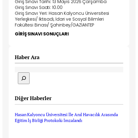
Giriş Sınavı Tarihi: 13 Mayıs 2026 Çarşamba
Giriş Sınavı Saati: 10.00
Giriş Sınavı Yeri: Hasan Kalyoncu Üniversitesi
Yerleşkesi/ İktisadi, İdari ve Sosyal Bilimleri
Fakültesi Binası/ Şahinbey/GAZİANTEP
GİRİŞ SINAVI SONUÇLARI
Haber Ara
S
e
a
r
c
Diğer Haberler
h
Hasan Kalyoncu Üniversitesi İle Anıl Havacılık Arasında
Eğitim İş Birliği Protokolü İmzalandı
Temmuz 29, 2026