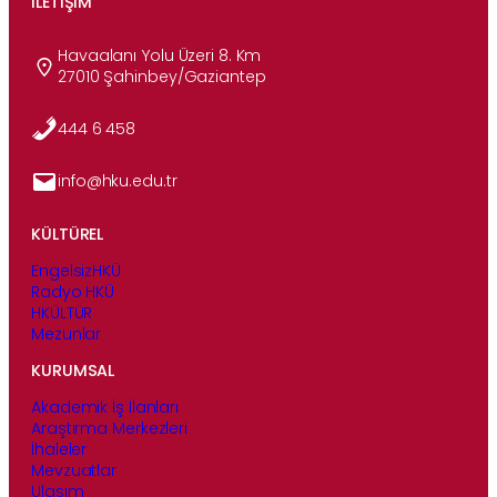
İLETIŞIM
Havaalanı Yolu Üzeri 8. Km
27010 Şahinbey/Gaziantep
444 6 458
info@hku.edu.tr
KÜLTÜREL
EngelsizHKÜ
Radyo HKÜ
HKÜLTÜR
Mezunlar
KURUMSAL
Akademik İş İlanları
Araştırma Merkezleri
İhaleler
Mevzuatlar
Ulaşım