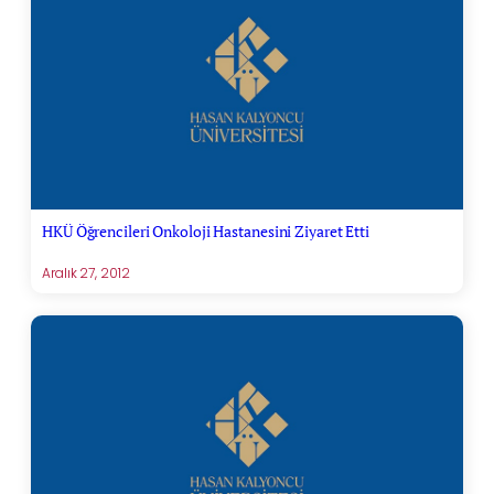
HKÜ Öğrencileri Onkoloji Hastanesini Ziyaret Etti
Aralık 27, 2012