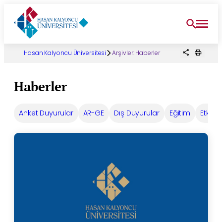
İçeriğe
geç
Hasan Kalyoncu Üniversitesi
Arşivler:
Haberler
Haberler
Anket Duyurular
AR-GE
Dış Duyurular
Eğitim
Etkinlik