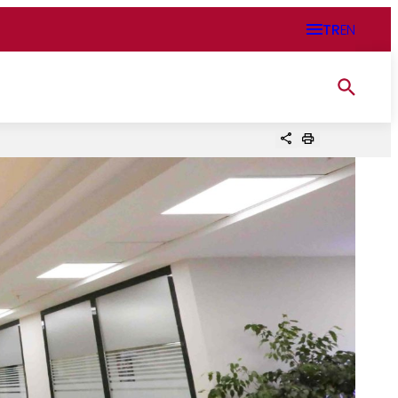
TR
EN