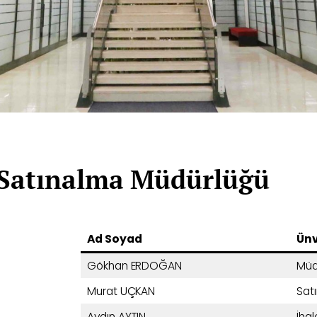
Satınalma Müdürlüğü
Ad Soyad
Ün
Gökhan ERDOĞAN
Müd
Murat UÇKAN
Sat
Aydın AYTIN
İha