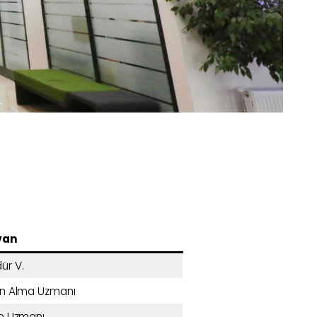
van
ür V.
ın Alma Uzmanı
le Uzmanı