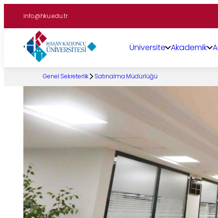
İçeriğe
info@hku.edu.tr
geç
Üniversite
Akademik
A
Genel Sekreterlik
Satınalma Müdürlüğü