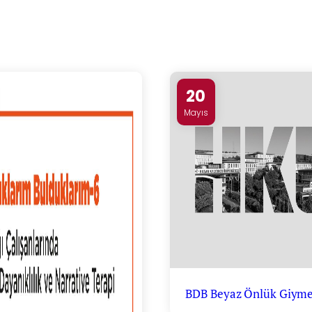
20
Mayıs
BDB Beyaz Önlük Giyme