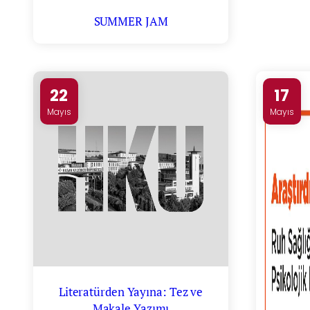
SUMMER JAM
22
17
Mayıs
Mayıs
Literatürden Yayına: Tez ve
Makale Yazımı