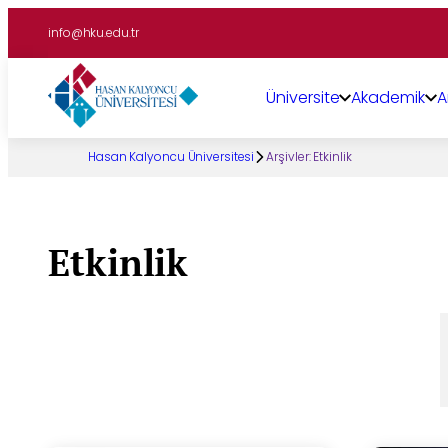
İçeriğe
info@hku.edu.tr
geç
Üniversite
Akademik
A
Hasan Kalyoncu Üniversitesi
Arşivler:
Etkinlik
Etkinlik